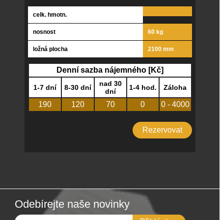
celk. hmotn.
nosnost
60 kg
ložná plocha
2100 mm
Denní sazba nájemného [Kč]
nad 30
1-7 dní
8-30 dní
1-4 hod.
Záloha
dní
190
120
70
0
0 - 4000
Rezervovat
Odebírejte naše novinky