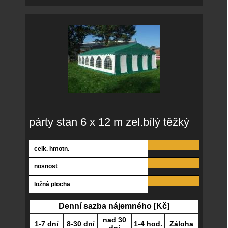
párty stan 6 x 12 m zel.bílý těžký
celk. hmotn.
nosnost
ložná plocha
Denní sazba nájemného [Kč]
nad 30
1-7 dní
8-30 dní
1-4 hod.
Záloha