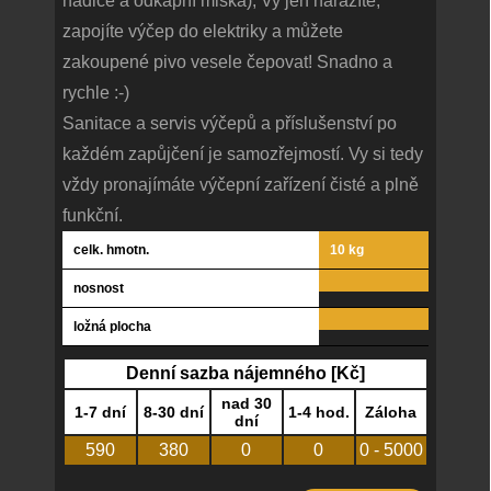
hadice a odkapní miska), Vy jen narazíte,
zapojíte výčep do elektriky a můžete
zakoupené pivo vesele čepovat! Snadno a
rychle :-)
Sanitace a servis výčepů a příslušenství po
každém zapůjčení je samozřejmostí. Vy si tedy
vždy pronajímáte výčepní zařízení čisté a plně
funkční.
celk. hmotn.
10 kg
nosnost
ložná plocha
Denní sazba nájemného [Kč]
nad 30
1-7 dní
8-30 dní
1-4 hod.
Záloha
dní
590
380
0
0
0 - 5000