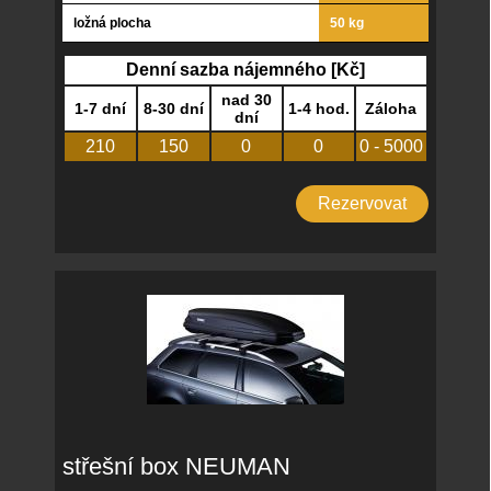
ložná plocha
50 kg
Denní sazba nájemného [Kč]
nad 30
1-7 dní
8-30 dní
1-4 hod.
Záloha
dní
210
150
0
0
0 - 5000
Rezervovat
střešní box NEUMAN