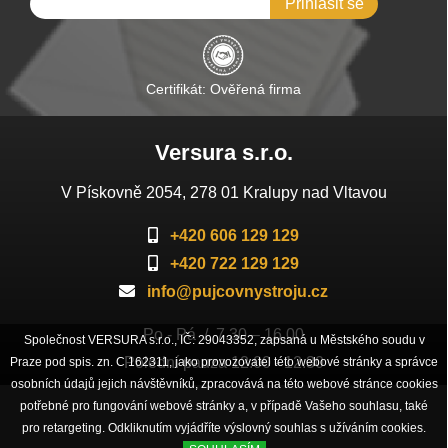
Přihlásit se
Certifikát: Ověřená firma
Versura s.r.o.
V Pískovně 2054, 278 01 Kralupy nad Vltavou
+420 606 129 129
+420 722 129 129
info@pujcovnystroju.cz
Po - Pá / 7.30 – 16.00
Společnost VERSURA s.r.o., IČ: 29043352, zapsaná u Městského soudu v
Polední pauza 12.00 - 12.30
Praze pod spis. zn. C 162311, jako provozovatel této webové stránky a správce
osobních údajů jejich návštěvníků, zpracovává na této webové stránce cookies
potřebné pro fungování webové stránky a, v případě Vašeho souhlasu, také
pro retargeting. Odkliknutím vyjádříte výslovný souhlas s užíváním cookies.