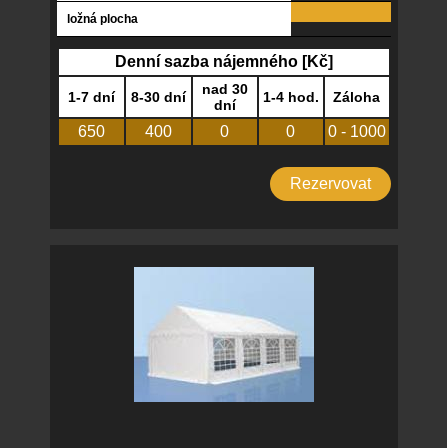
ložná plocha
Denní sazba nájemného [Kč]
nad 30
1-7 dní
8-30 dní
1-4 hod.
Záloha
dní
650
400
0
0
0 - 1000
Rezervovat