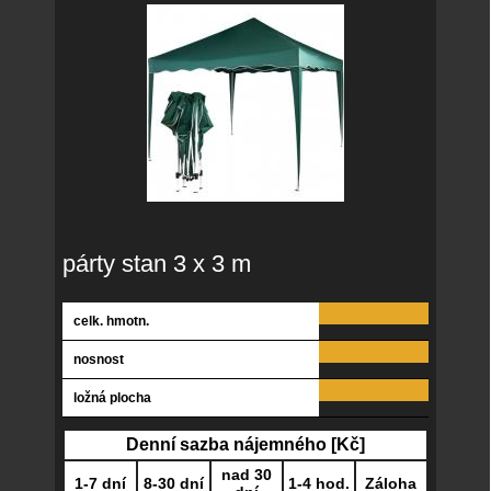
párty stan 3 x 3 m
celk. hmotn.
nosnost
ložná plocha
Denní sazba nájemného [Kč]
nad 30
1-7 dní
8-30 dní
1-4 hod.
Záloha