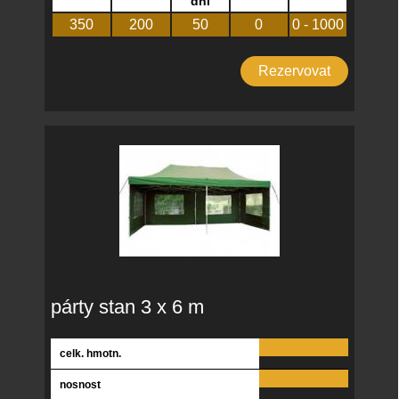
dní
350
200
50
0
0 - 1000
Rezervovat
párty stan 3 x 6 m
celk. hmotn.
nosnost