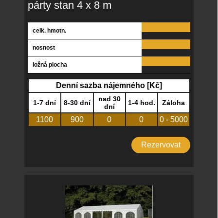
párty stan 4 x 8 m
celk. hmotn.
nosnost
ložná plocha
Denní sazba nájemného [Kč]
nad 30
1-7 dní
8-30 dní
1-4 hod.
Záloha
dní
1100
900
0
0
0 - 5000
Rezervovat