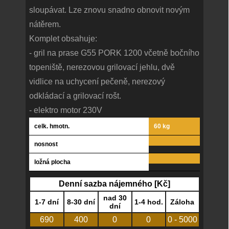
sloupávat. Lze znovu snadno obnovit novým
nátěrem.
Komplet obsahuje:
- gril na prase G55 PORK 1200 včetně bočního
topeniště, nerezovou grilovací jehlu, dvě
vidlice na uchycení pečeně, nerezový
odkládací a grilovací rošt.
- elektro motor 230V
celk. hmotn.
60 kg
nosnost
ložná plocha
Denní sazba nájemného [Kč]
nad 30
1-7 dní
8-30 dní
1-4 hod.
Záloha
dní
690
400
0
0
0 - 5000