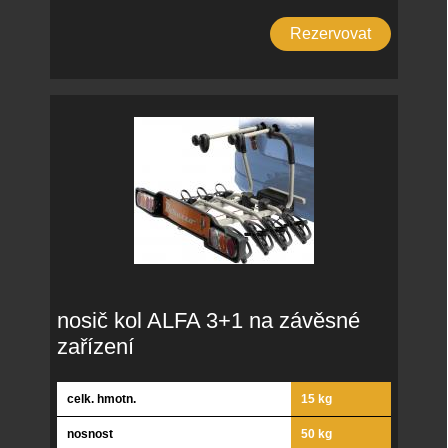
Rezervovat
nosič kol ALFA 3+1 na závěsné
zařízení
celk. hmotn.
15 kg
nosnost
50 kg