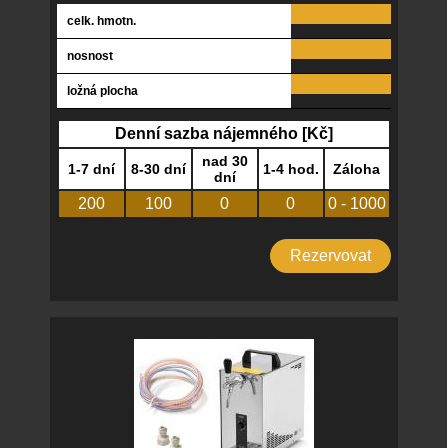
celk. hmotn.
nosnost
ložná plocha
Denní sazba nájemného [Kč]
nad 30
1-7 dní
8-30 dní
1-4 hod.
Záloha
dní
200
100
0
0
0 - 1000
Rezervovat