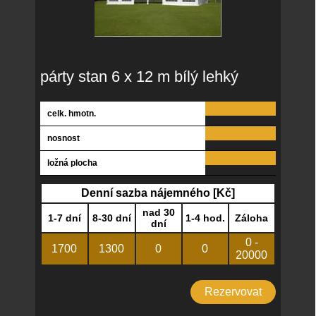
párty stan 6 x 12 m bílý lehký
celk. hmotn.
nosnost
ložná plocha
Denní sazba nájemného [Kč]
nad 30
1-7 dní
8-30 dní
1-4 hod.
Záloha
dní
0 -
1700
1300
0
0
20000
Rezervovat