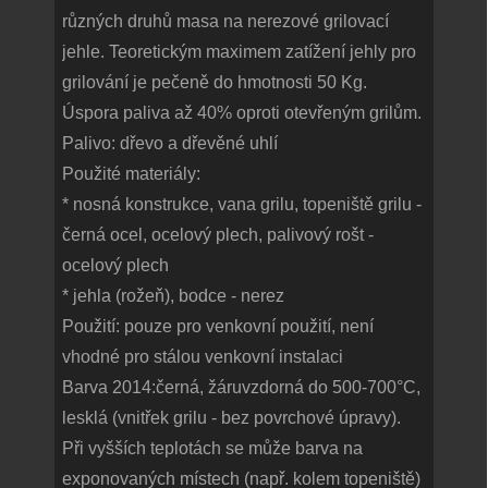
různých druhů masa na nerezové grilovací
jehle. Teoretickým maximem zatížení jehly pro
grilování je pečeně do hmotnosti 50 Kg.
Úspora paliva až 40% oproti otevřeným grilům.
Palivo: dřevo a dřevěné uhlí
Použité materiály:
* nosná konstrukce, vana grilu, topeniště grilu -
černá ocel, ocelový plech, palivový rošt -
ocelový plech
* jehla (rožeň), bodce - nerez
Použití: pouze pro venkovní použití, není
vhodné pro stálou venkovní instalaci
Barva 2014:černá, žáruvzdorná do 500-700°C,
lesklá (vnitřek grilu - bez povrchové úpravy).
Při vyšších teplotách se může barva na
exponovaných místech (např. kolem topeniště)